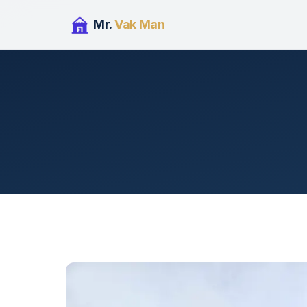
Mr.
Vak Man