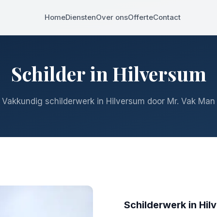
Home
Diensten
Over ons
Offerte
Contact
Schilder in Hilversum
Vakkundig schilderwerk in Hilversum door Mr. Vak Man
Schilderwerk in
Hil